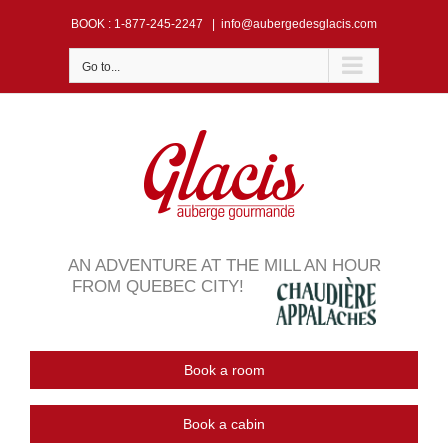
Skip
BOOK
: 1-877-245-2247
|
info@aubergedesglacis.com
to
content
Go to...
AN ADVENTURE AT THE MILL AN HOUR
FROM QUEBEC CITY!
Book a room
Book a cabin