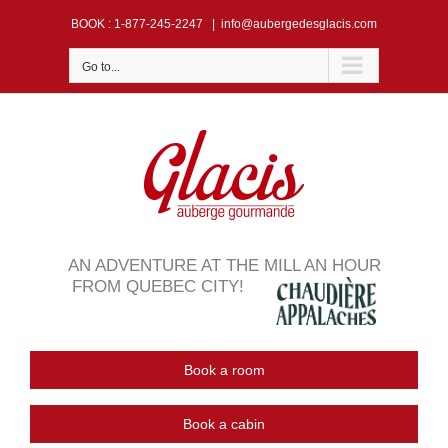
Skip
BOOK
: 1-877-245-2247
|
info@aubergedesglacis.com
to
content
Go to...
AN ADVENTURE AT THE MILL AN HOUR
FROM QUEBEC CITY!
Book a room
Book a cabin