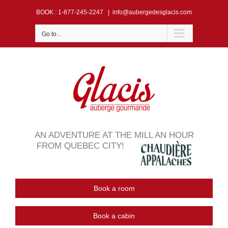
Skip
BOOK
: 1-877-245-2247
|
info@aubergedesglacis.com
to
content
Go to...
AN ADVENTURE AT THE MILL AN HOUR
FROM QUEBEC CITY!
Book a room
Book a cabin