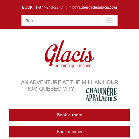
Skip
BOOK
: 1-877-245-2247
|
info@aubergedesglacis.com
to
content
Go to...
AN ADVENTURE AT THE MILL AN HOUR
FROM QUEBEC CITY!
Book a room
Book a cabin