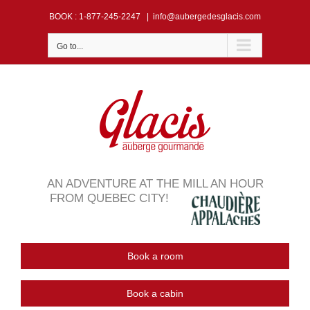
Skip
BOOK
: 1-877-245-2247
|
info@aubergedesglacis.com
to
content
Go to...
AN ADVENTURE AT THE MILL AN HOUR
FROM QUEBEC CITY!
Book a room
Book a cabin