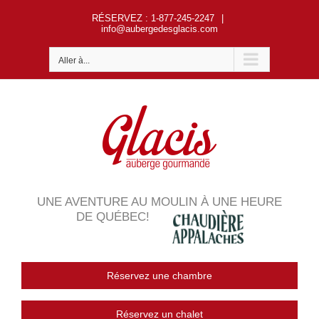
Passer
RÉSERVEZ
: 1-877-245-2247
|
au
info@aubergedesglacis.com
contenu
Aller à...
UNE AVENTURE AU MOULIN À UNE HEURE
DE QUÉBEC!
Réservez une chambre
Réservez un chalet