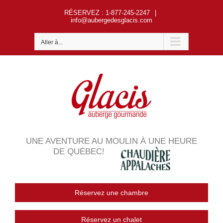
Passer
RÉSERVEZ
: 1-877-245-2247
|
au
info@aubergedesglacis.com
contenu
Aller à...
UNE AVENTURE AU MOULIN À UNE HEURE
DE QUÉBEC!
Réservez une chambre
Réservez un chalet