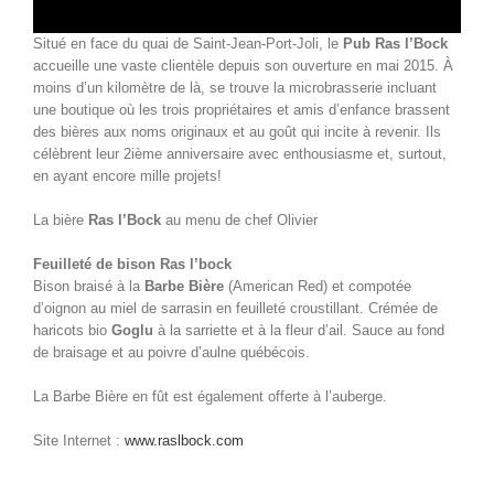
Situé en face du quai de Saint-Jean-Port-Joli, le
Pub Ras l’Bock
accueille une vaste clientèle depuis son ouverture en mai 2015. À
moins d’un kilomètre de là, se trouve la microbrasserie incluant
une boutique où les trois propriétaires et amis d’enfance brassent
des bières aux noms originaux et au goût qui incite à revenir. Ils
célèbrent leur 2ième anniversaire avec enthousiasme et, surtout,
en ayant encore mille projets!
La bière
Ras l’Bock
au menu de chef Olivier
Feuilleté de bison Ras l’bock
Bison braisé à la
Barbe Bière
(American Red) et compotée
d’oignon au miel de sarrasin en feuilleté croustillant. Crémée de
haricots bio
Goglu
à la sarriette et à la fleur d’ail. Sauce au fond
de braisage et au poivre d’aulne québécois.
La Barbe Bière en fût est également offerte à l’auberge.
Site Internet :
www.raslbock.com