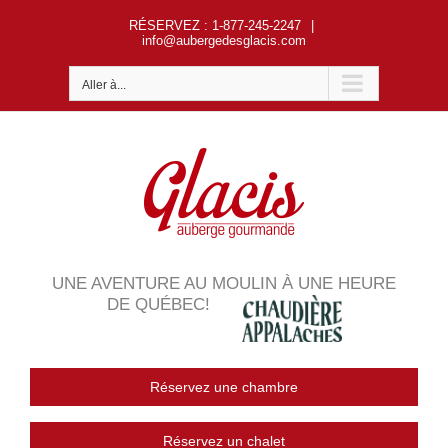
Passer
RÉSERVEZ
: 1-877-245-2247
|
au
info@aubergedesglacis.com
contenu
Aller à...
UNE AVENTURE AU MOULIN À UNE HEURE
DE QUÉBEC!
Réservez une chambre
Réservez un chalet