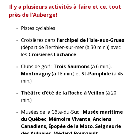
Il y a plusieurs activités à faire et ce, tout
près de l’Auberge!
Pistes cyclables
Croisières dans
l’archipel de l’Isle-aux-Grues
(départ de Berthier-sur-mer (à 30 min.)) avec
les
Croisières Lachance
Clubs de golf :
Trois-Saumons
(à 6 min.),
Montmagny
(à 18 min.) et
St-Pamphile
(à 45
min.)
Théâtre d’été de la Roche à Veillon
(à 20
min.)
Musées de la Côte-du-Sud :
Musée maritime
du Québec
,
Mémoire Vivante
,
Anciens
Canadiens
,
Épopée de la Moto
,
Seigneurie
des Aulnaies
,
Médard-Bourgault
.