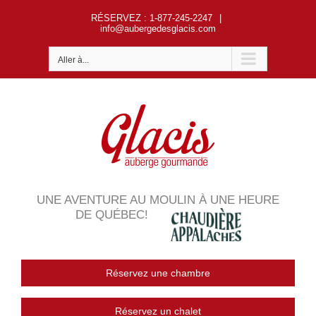
Passer
RÉSERVEZ
: 1-877-245-2247
|
au
info@aubergedesglacis.com
contenu
Aller à...
UNE AVENTURE AU MOULIN À UNE HEURE
DE QUÉBEC!
Réservez une chambre
Réservez un chalet