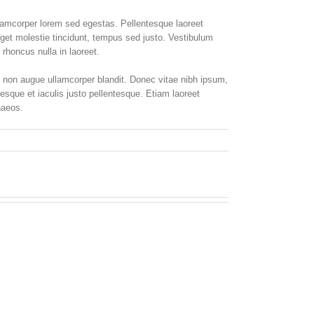
ullamcorper lorem sed egestas. Pellentesque laoreet
 eget molestie tincidunt, tempus sed justo. Vestibulum
 rhoncus nulla in laoreet.
 non augue ullamcorper blandit. Donec vitae nibh ipsum,
tesque et iaculis justo pellentesque. Etiam laoreet
naeos.