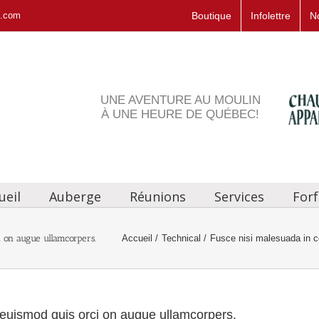
s.com
Boutique
Infolettre
N
UNE AVENTURE AU MOULIN
À UNE HEURE DE QUÉBEC!
ueil
Auberge
Réunions
Services
Forf
Accueil
Technical
Fusce nisi malesuada in 
 on augue ullamcorpers.
euismod quis orci on augue ullamcorpers.