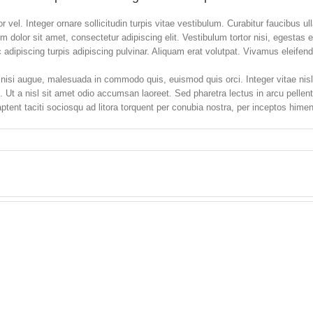
r vel. Integer ornare sollicitudin turpis vitae vestibulum. Curabitur faucibus 
m dolor sit amet, consectetur adipiscing elit. Vestibulum tortor nisi, egestas
 adipiscing turpis adipiscing pulvinar. Aliquam erat volutpat. Vivamus eleifend
si augue, malesuada in commodo quis, euismod quis orci. Integer vitae nisl
t. Ut a nisl sit amet odio accumsan laoreet. Sed pharetra lectus in arcu pellen
ent taciti sociosqu ad litora torquent per conubia nostra, per inceptos hime