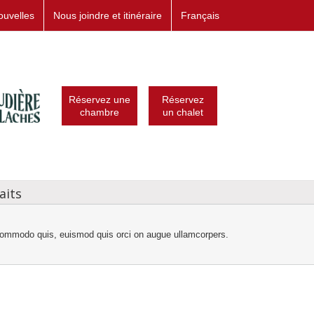
ouvelles
Nous joindre et itinéraire
Français
Réservez une
Réservez
chambre
un chalet
aits
commodo quis, euismod quis orci on augue ullamcorpers.