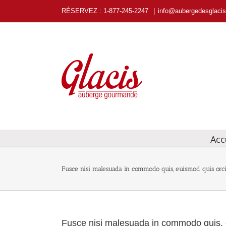
Passer
RÉSERVEZ
: 1-877-245-2247
|
info@aubergedesglaci
au
contenu
Acc
Fusce nisi malesuada in commodo quis, euismod quis orci
Fusce nisi malesuada in commodo quis, 