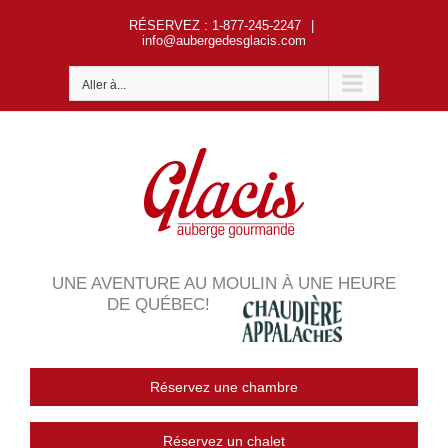
Passer
RÉSERVEZ
: 1-877-245-2247
|
au
info@aubergedesglacis.com
contenu
Aller à...
UNE AVENTURE AU MOULIN À UNE HEURE
DE QUÉBEC!
Réservez une chambre
Réservez un chalet