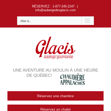
Passer
RÉSERVEZ
: 1-877-245-2247
|
au
info@aubergedesglacis.com
contenu
Aller à...
UNE AVENTURE AU MOULIN À UNE HEURE
DE QUÉBEC!
Réservez une chambre
Réservez un chalet