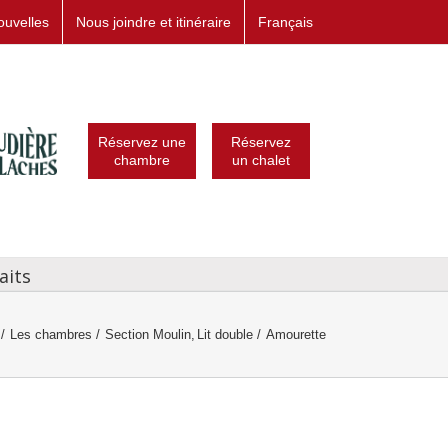
ouvelles
Nous joindre et itinéraire
Français
Réservez une
Réservez
chambre
un chalet
aits
Les chambres
Section Moulin
Lit double
Amourette