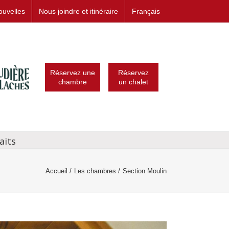
ouvelles
Nous joindre et itinéraire
Français
Réservez une
Réservez
chambre
un chalet
aits
Accueil
Les chambres
Section Moulin