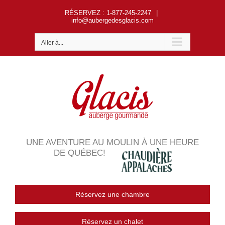
Passer
RÉSERVEZ
: 1-877-245-2247
|
au
info@aubergedesglacis.com
contenu
Aller à...
UNE AVENTURE AU MOULIN À UNE HEURE
DE QUÉBEC!
Réservez une chambre
Réservez un chalet